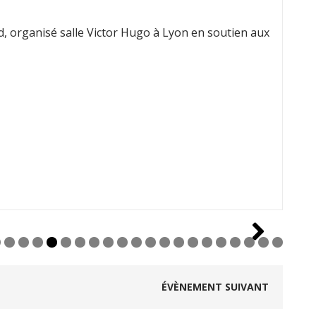
, organisé salle Victor Hugo à Lyon en soutien aux
0
1
2
3
4
5
6
7
8
9
0
1
ÉVÈNEMENT SUIVANT