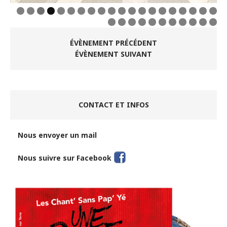
0
1
2
3
4
5
6
7
8
9
0
1
2
3
4
5
6
7
8
9
0
1
ÉVÈNEMENT PRÉCÉDENT
ÉVÈNEMENT SUIVANT
CONTACT ET INFOS
Nous envoyer un mail
Nous suivre sur Facebook