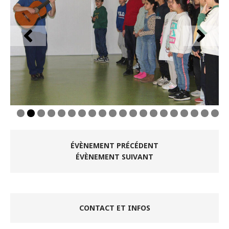
0
1
2
3
4
5
6
7
8
9
0
ÉVÈNEMENT PRÉCÉDENT
ÉVÈNEMENT SUIVANT
CONTACT ET INFOS